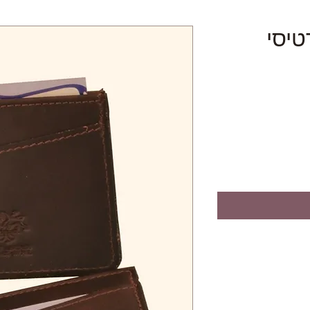
רטיסי