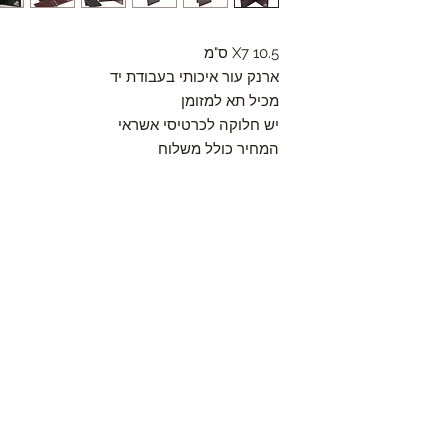
10.5 X7 ס"מ
ארנק עור איכותי בעבודת יד
מכיל תא למזומן
יש חלוקה לכרטיסי אשראי
המחיר כולל משלוח
Contact
HaYozmim 13, Or Yehuda, Israel
היוזמים 13, אור יהודה- ישראל
Tel: 972-3-5334895 ,
Fax: 972-3-6343803
Mail:
amiel.leather@hotmail.com