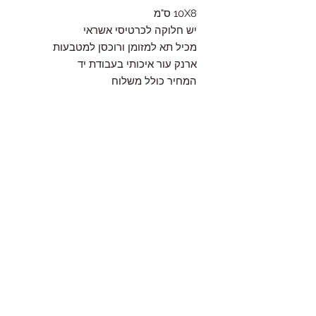
10X8 ס"מ
יש חלוקה לכרטיסי אשראי
מכיל תא למזומן ורוכסן למטבעות
ארנק עור איכותי בעבודת יד
המחיר כולל משלוח
Contact
HaYozmim 13, Or Yehuda, Israel
היוזמים 13, אור יהודה- ישראל
Tel: 972-3-5334895 ,
Fax: 972-3-6343803
Mail:
amiel.leather@hotmail.com