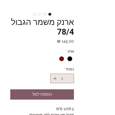
ארנק משמר הגבול
78/4
מחיר
צבע
*
כמות
*
הוספה לסל
11X8.5 ס"מ