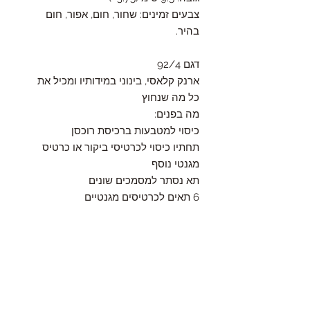
צבעים זמינים: שחור, חום, אפור, חום
בהיר.
דגם 92/4
ארנק קלאסי, בינוני במידותיו ומכיל את
כל מה שנחוץ
מה בפנים:
כיסוי למטבעות ברכיסת רוכסן
תחתיו כיסוי לכרטיסי ביקור או כרטיס
מגנטי נוסף
תא נסתר למסמכים שונים
6 תאים לכרטיסים מגנטיים
תא שקוף המיועד לתעודת זהות
תא שקוף לרשיון נהיגה, ועוד
שני תאים לשטרות
מידות: גובה 9.5 ס"מ, רוחב 12.5 ס"מ
קיים בצבעים: חום, שחור, חום בהיר,
אפור