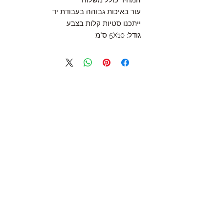
המחיר כולל משלוח
עור באיכות גבוהה בעבודת יד
ייתכנו סטיות קלות בצבע
גודל: 5X10 ס"מ
Follow Us
Join the Family
Email
Submit