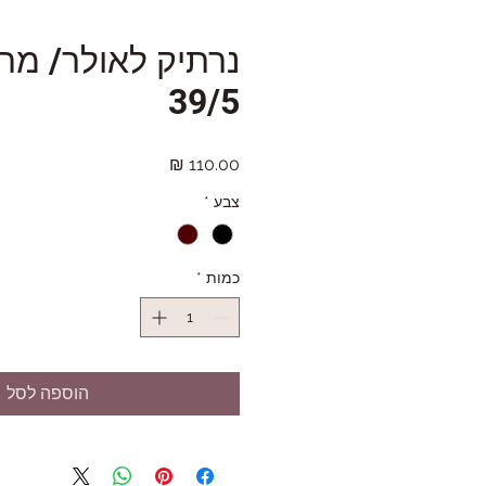
נרתיק לאולר/ מח
39/5
מחיר
צבע
*
כמות
*
הוספה לסל