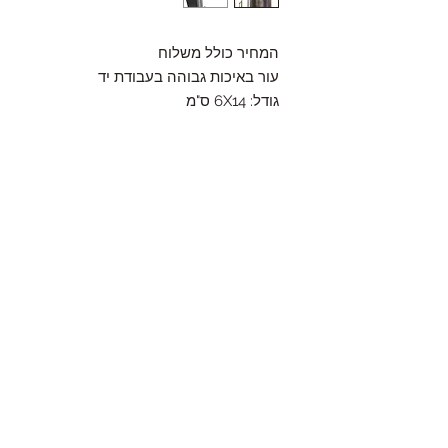
המחיר כולל משלוח
עור באיכות גבוהה בעבודת יד
גודל: 6X14 ס"מ
Contact
HaYozmim 13, Or Yehuda, Israel
היוזמים 13, אור יהודה- ישראל
Tel: 972-3-5334895 ,
Fax: 972-3-6343803
Mail:
amiel.leather@hotmail.com