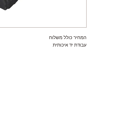
המחיר כולל משלוח
עבודת יד איכותית
Contact
HaYozmim 13, Or Yehuda, Israel
היוזמים 13, אור יהודה- ישראל
Tel: 972-3-5334895 ,
Fax: 972-3-6343803
Mail:
amiel.leather@hotmail.com